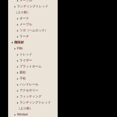
メープル
ランディングトレッド
（上り框）
オーク
メープル
ツガ（ヘムロック）
ラーチ
階段材
Fitts
トレッド
ライザー
プラットホーム
親柱
子柱
ハンドレール
アクセサリー
フィッティング
ランディングトレッド
（上り框）
Westad