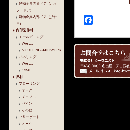
建物金具内部ドア（ポケ
ットドア）
建物金具内部ドア（折れ
Faceboo
戸）
内部造作材
モールディング
Westad
MOULDING&MILLWORK
パネリング
Westad
Other
床材
フローリング
オーク
メープル
パイン
その他
フリーボード
オーク