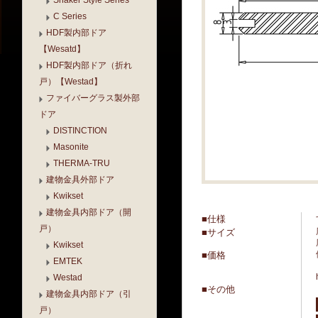
Shaker Style Series
C Series
HDF製内部ドア
【Wesatd】
HDF製内部ドア（折れ
戸）【Westad】
ファイバーグラス製外部
ドア
DISTINCTION
Masonite
THERMA-TRU
建物金具外部ドア
Kwikset
建物金具内部ドア（開
■仕様
戸）
■サイズ
Kwikset
■価格
EMTEK
Westad
■その他
建物金具内部ドア（引
戸）