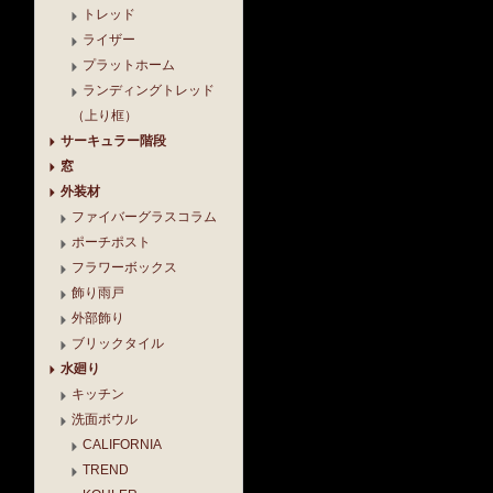
トレッド
ライザー
プラットホーム
ランディングトレッド
（上り框）
サーキュラー階段
窓
外装材
ファイバーグラスコラム
ポーチポスト
フラワーボックス
飾り雨戸
外部飾り
ブリックタイル
水廻り
キッチン
洗面ボウル
CALIFORNIA
TREND