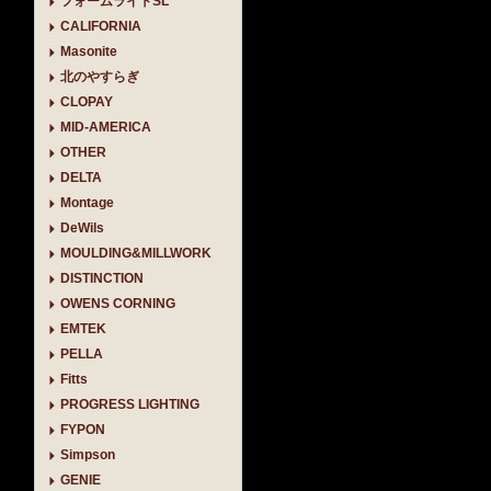
フォームライトSL
CALIFORNIA
Masonite
北のやすらぎ
CLOPAY
MID-AMERICA
OTHER
DELTA
Montage
DeWils
MOULDING&MILLWORK
DISTINCTION
OWENS CORNING
EMTEK
PELLA
Fitts
PROGRESS LIGHTING
FYPON
Simpson
GENIE